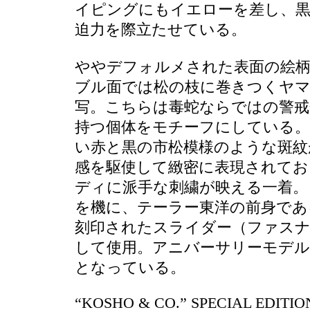
イピングにもイエローを差し、黒
迫力を際立たせている。
ややデフォルメされた表面の絵
ブル面では松の枝に巻きつくヤマ
写。こちらは毒蛇ならではの警戒
持つ個体をモチーフにしている。
い赤と黒の市松模様のような斑紋
感を駆使して緻密に表現されてお
ディに派手な刺繍が映える一着。
を機に、テーラー東洋の前身であ
刻印されたスライダー（ファスナ
して使用。アニバーサリーモデル
となっている。
“KOSHO & CO.” SPECIAL EDITIO