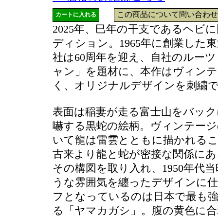
この商品について問い合わせ
2025年、巳年の干支であるヘビ
ディション。1965年に創業した
社は60周年を迎え、自社のルー
ャン」を題材に、本作はヴィンテ
く、オリジナルデザインを刺繍
表面は稲妻が走る富士山をバック
嚇する黒蛇の絵柄。ヴィンテー
いて龍は雷雲とともに描かれるこ
古来より龍と蛇が密接な関係にあ
その構図を取り入れ、1950年代
うな雰囲気を纏ったデザインに仕
フとなっているのは日本で最も
る「ヤマカガシ」。腹の黄色に合