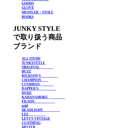
GOODS
GLOVE
MUFFLER・STOLE
BOOKS
JUNKY STYLE
で取り扱う商品
ブランド
ALL ITEMS
JUNKYSTYLE
ORIGINAL
BUZZ
RICKSON'S
CHAMPION
CUSHMAN
DAPPER'S
DUKE
KAHANAMOKU
FILSON
gold
HEADLIGHT
LEE
LEVI’S VINTAGE
CLOTHING
MISTER