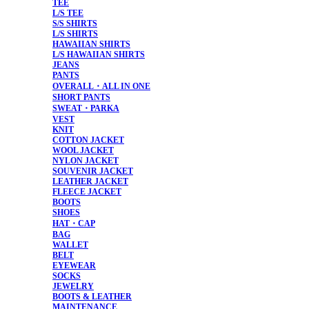
TEE
L/S TEE
S/S SHIRTS
L/S SHIRTS
HAWAIIAN SHIRTS
L/S HAWAIIAN SHIRTS
JEANS
PANTS
OVERALL・ALL IN ONE
SHORT PANTS
SWEAT・PARKA
VEST
KNIT
COTTON JACKET
WOOL JACKET
NYLON JACKET
SOUVENIR JACKET
LEATHER JACKET
FLEECE JACKET
BOOTS
SHOES
HAT・CAP
BAG
WALLET
BELT
EYEWEAR
SOCKS
JEWELRY
BOOTS & LEATHER
MAINTENANCE