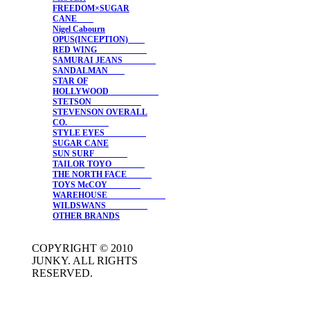
FREEDOM×SUGAR
CANE
Nigel Cabourn
OPUS(INCEPTION)
RED WING
SAMURAI JEANS
SANDALMAN
STAR OF
HOLLYWOOD
STETSON
STEVENSON OVERALL
CO.
STYLE EYES
SUGAR CANE
SUN SURF
TAILOR TOYO
THE NORTH FACE
TOYS McCOY
WAREHOUSE
WILDSWANS
OTHER BRANDS
COPYRIGHT © 2010
JUNKY. ALL RIGHTS
RESERVED.