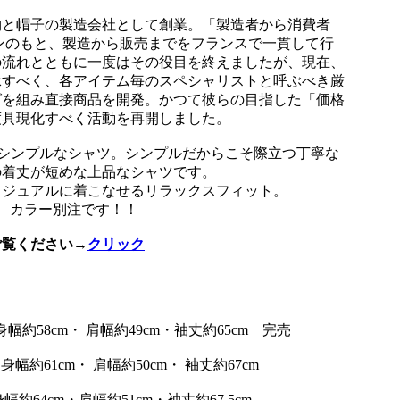
織物と帽子の製造会社として創業。「製造者から消費者
ンのもと、製造から販売までをフランスで一貫して行
の流れとともに一度はその役目を終えましたが、現在、
承すべく、各アイテム毎のスペシャリストと呼ぶべき厳
グを組み直接商品を開発。かつて彼らの目指した「価格
度具現化すべく活動を再開しました。
NCEのシンプルなシャツ。シンプルだからこそ際立つ丁寧な
の着丈が短めな上品なシャツです。
カジュアルに着こなせるリラックスフィット。
生地、カラー別注です！！
ご覧ください→
クリック
幅約58cm・ 肩幅約49cm・袖丈約65cm 完売
幅約61cm・ 肩幅約50cm・ 袖丈約67cm
約64cm・肩幅約51cm・袖丈約67.5cm