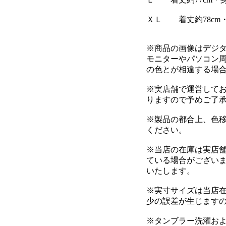
ＸＬ 着丈約78cm・身
※商品の画像はデジ
モニターやパソコン
の色とが相違する場
※実店舗で運営して
りますので予めご了
※製品の都合上、色
ください。
※当店の在庫は実店
ている場合がござい
いたします。
※実寸サイズは当店在
少の誤差が生じます
※タンブラー洗濯お