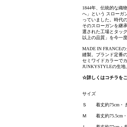
1844年、伝統的な
へ」という スローガ
っていました。時代
そのスローガンを継
選された工場とタッ
以上の品質」を今一
MADE IN FRA
縫製。ブランド定番
セミワイドカラーで
JUNKYSTYLEの
☆詳しくはコチラを
サイズ
Ｓ 着丈約75cm・ 身
Ｍ 着丈約75.5cm・身
Ｌ 着丈約77cm・身幅