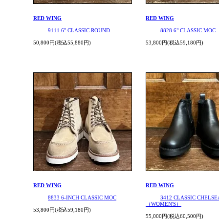
RED WING
RED WING
9111 6" CLASSIC ROUND
8828 6" CLASSIC MOC
50,800円(税込55,880円)
53,800円(税込59,180円)
RED WING
RED WING
8833 6-INCH CLASSIC MOC
3412 CLASSIC CHELSE
（WOMEN'S）
53,800円(税込59,180円)
55,000円(税込60,500円)