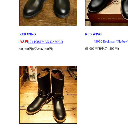
RED WING
RED WING
#9060 Beckman "Flatbox
101 POSTMAN OXFORD
68,000円(税込74,800円)
60,600円(税込66,660円)