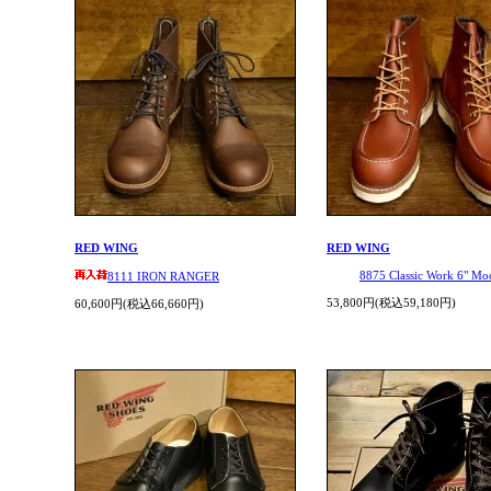
RED WING
RED WING
8875 Classic Work 6" Mo
8111 IRON RANGER
53,800円(税込59,180円)
60,600円(税込66,660円)