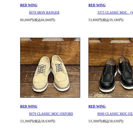
RED WING
RED WING
8078 IRON RANGER
3375 CLASSIC MOC (
60,600円(税込66,660円)
53,800円(税込59,180円)
RED WING
RED WING
8079 CLASSIC MOC OXFORD
8090 CLASSIC MOC O
53,300円(税込58,630円)
53,300円(税込58,630円)