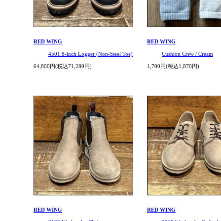
RED WING
RED WING
4501 8-inch Logger (Non-Steel Toe)
Cushion Crew / Cream
64,800円(税込71,280円)
1,700円(税込1,870円)
RED WING
RED WING