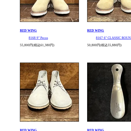
RED WING
RED WING
8168 9" Pecos
8167 6" CLASSIC ROU
55,800円(税込61,380円)
50,800円(税込55,880円)
RED WING
RED WING