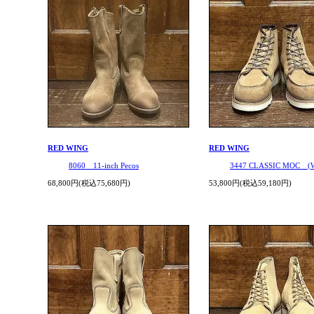
RED WING
RED WING
8060 11-inch Pecos
3447 CLASSIC MOC (
68,800円(税込75,680円)
53,800円(税込59,180円)