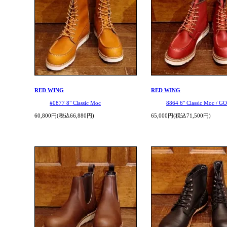
RED WING
RED WING
#0877 8" Classic Moc
8864 6" Classic Moc / 
60,800円(税込66,880円)
65,000円(税込71,500円)