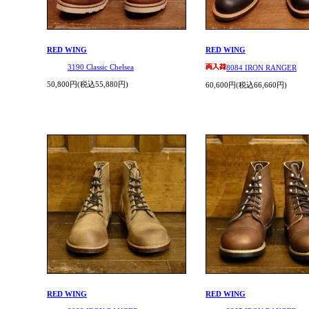
RED WING
RED WING
3190 Classic Chelsea
8084 IRON RANGER
50,800円(税込55,880円)
60,600円(税込66,660円)
RED WING
RED WING