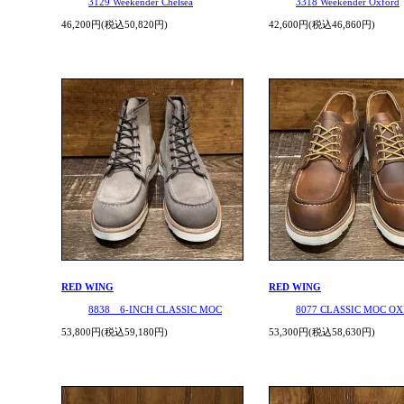
3129 Weekender Chelsea
3318 Weekender Oxford
46,200円(税込50,820円)
42,600円(税込46,860円)
RED WING
RED WING
8838 6-INCH CLASSIC MOC
8077 CLASSIC MOC O
53,800円(税込59,180円)
53,300円(税込58,630円)