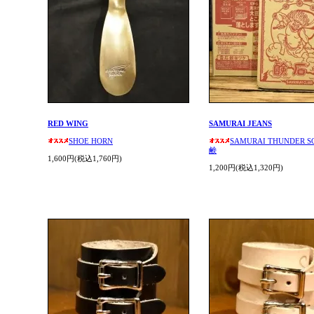
RED WING
SAMURAI JEANS
SHOE HORN
SAMURAI THUNDER 
鹸
1,600円(税込1,760円)
1,200円(税込1,320円)