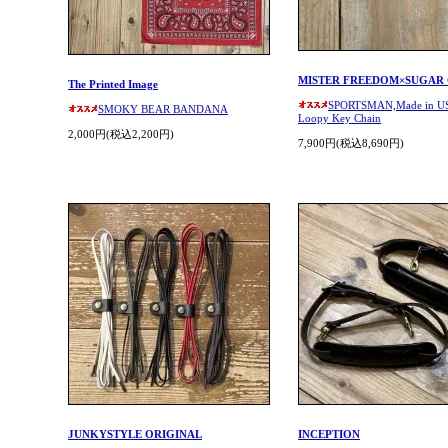
MISTER FREEDOM×SUGAR
The Printed Image
SPORTSMAN,Made in U
SMOKY BEAR BANDANA
Loopy Key Chain
2,000円(税込2,200円)
7,900円(税込8,690円)
JUNKYSTYLE ORIGINAL
INCEPTION