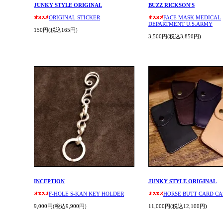
JUNKY STYLE ORIGINAL
BUZZ RICKSON'S
ORIGINAL STICKER
FACE MASK MEDICAL
DEPARTMENT U.S.ARMY
150円(税込165円)
3,500円(税込3,850円)
INCEPTION
JUNKY STYLE ORIGINAL
F-HOLE S-KAN KEY HOLDER
HORSE BUTT CARD CA
9,000円(税込9,900円)
11,000円(税込12,100円)