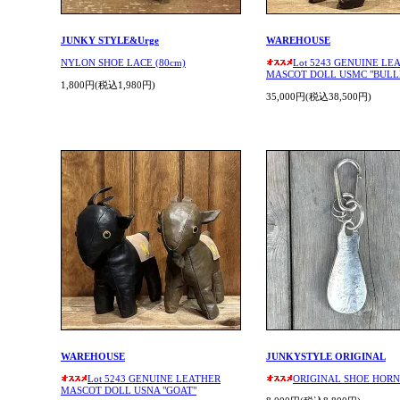
JUNKY STYLE&Urge
WAREHOUSE
NYLON SHOE LACE (80cm)
Lot 5243 GENUINE LE
MASCOT DOLL USMC "BULL
1,800円(税込1,980円)
35,000円(税込38,500円)
WAREHOUSE
JUNKYSTYLE ORIGINAL
Lot 5243 GENUINE LEATHER
ORIGINAL SHOE HORN
MASCOT DOLL USNA "GOAT"