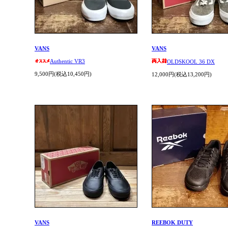
VANS
VANS
Authentic VR3
OLDSKOOL 36 DX
9,500円(税込10,450円)
12,000円(税込13,200円)
VANS
REEBOK DUTY