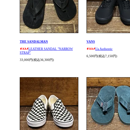
THE SANDALMAN
VANS
LEATHER SANDAL "NARROW
Ua Authentic
STRAP"
6,500円(税込7,150円)
33,000円(税込36,300円)