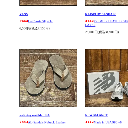
VANS
RAINBOW SANDALS
Ua Classic Slip-On
PREMIER LEATHER SI
LAYER
6,500円(税込7,150円)
29,000円(税込31,900円)
waltzing matilda USA
NEWBALANCE
AL-Sandals Nubuck Leather
Made in USA 990 v6