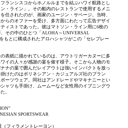
ンフランシスコからホノルルまでを結ぶハワイ航路とし
ソン・ライン」。その船内のレストランで使用するメニ
ンを任されたのが、画家のユージン・サベージ。当時、
業からのオファーを受け、多方面にわたって広告デザイ
ティストであった。彼はマトソン・ライン用に6枚の
その中のひとつ「ALOHA～UNIVERSAL
分をもとに構成されたアロハシャツがこの「セレブレー
ーの表紙に描かれているのは、アウトリガーカヌーに多
ハワイの人々が感謝の宴を催す様子。そこから人物のモ
バナナの葉で囲んだレイアウトは強いインパクトを放っ
手掛けたのはポリネシアン・カジュアルズ社のブラン
スポーツウェア。同社はアンドレードやマキナニーとい
のシャツも手掛け、ムームーなど女性用のイブニングウ
いた。
ION”
ESIAN SPORTSWEAR
重（フィラメントレーヨン）