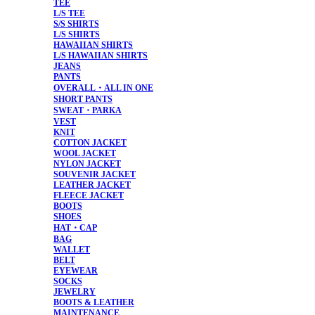
TEE
L/S TEE
S/S SHIRTS
L/S SHIRTS
HAWAIIAN SHIRTS
L/S HAWAIIAN SHIRTS
JEANS
PANTS
OVERALL・ALL IN ONE
SHORT PANTS
SWEAT・PARKA
VEST
KNIT
COTTON JACKET
WOOL JACKET
NYLON JACKET
SOUVENIR JACKET
LEATHER JACKET
FLEECE JACKET
BOOTS
SHOES
HAT・CAP
BAG
WALLET
BELT
EYEWEAR
SOCKS
JEWELRY
BOOTS & LEATHER
MAINTENANCE