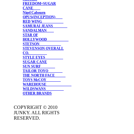
FREEDOM×SUGAR
CANE
Nigel Cabourn
OPUS(INCEPTION)
RED WING
SAMURAI JEANS
SANDALMAN
STAR OF
HOLLYWOOD
STETSON
STEVENSON OVERALL
CO.
STYLE EYES
SUGAR CANE
SUN SURF
TAILOR TOYO
THE NORTH FACE
TOYS McCOY
WAREHOUSE
WILDSWANS
OTHER BRANDS
COPYRIGHT © 2010
JUNKY. ALL RIGHTS
RESERVED.