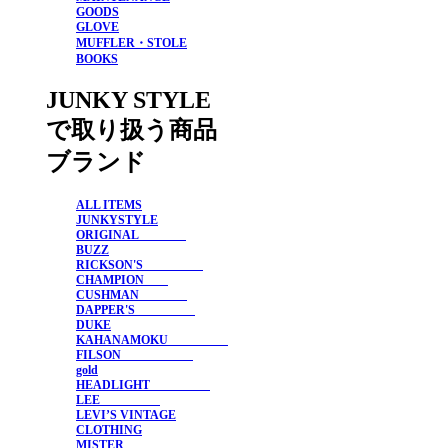
GOODS
GLOVE
MUFFLER・STOLE
BOOKS
JUNKY STYLE
で取り扱う商品
ブランド
ALL ITEMS
JUNKYSTYLE
ORIGINAL
BUZZ
RICKSON'S
CHAMPION
CUSHMAN
DAPPER'S
DUKE
KAHANAMOKU
FILSON
gold
HEADLIGHT
LEE
LEVI’S VINTAGE
CLOTHING
MISTER