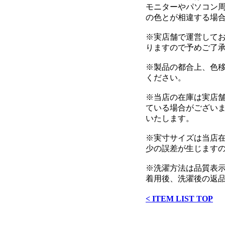
モニターやパソコン
の色とが相違する場
※実店舗で運営して
りますので予めご了
※製品の都合上、色
ください。
※当店の在庫は実店
ている場合がござい
いたします。
※実寸サイズは当店在
少の誤差が生じます
※洗濯方法は品質表
着用後、洗濯後の返
< ITEM LIST TOP